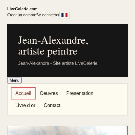
LiveGalerie.com
Creer un compte
Se connecter
Jean-Alexandre,
artiste peintre
Jean-Alexandre - Site artiste LiveGalerie
Menu
Accueil
Oeuvres
Presentation
Livre d or
Contact